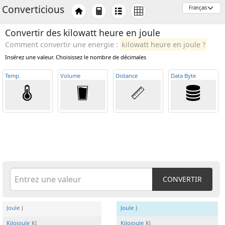
Converticious
Convertir des kilowatt heure en joule
Comment convertir une energie :
kilowatt heure en joule ?
Insérez une valeur. Choisissez le nombre de décimales
Temp
.
Volume
Distance
Data Byte
CONVERTIR
Joule
J
Joule
J
Kilojoule
KJ
Kilojoule
KJ