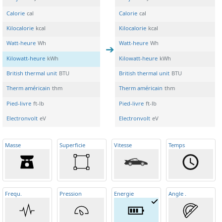
Calorie
cal
Calorie
cal
Kilocalorie
kcal
Kilocalorie
kcal
Watt-heure
Wh
Watt-heure
Wh
Kilowatt-heure
kWh
Kilowatt-heure
kWh
British thermal unit
BTU
British thermal unit
BTU
Therm américain
thm
Therm américain
thm
Pied-livre
ft-lb
Pied-livre
ft-lb
Electronvolt
eV
Electronvolt
eV
Masse
Superficie
Vitesse
Temps
Frequ
.
Pression
Energie
Angle
.