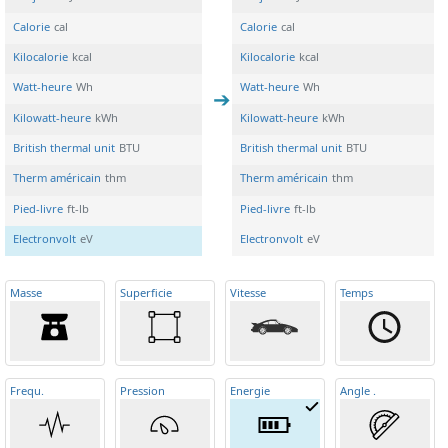
Calorie
cal
Calorie
cal
Kilocalorie
kcal
Kilocalorie
kcal
Watt-heure
Wh
Watt-heure
Wh
Kilowatt-heure
kWh
Kilowatt-heure
kWh
British thermal unit
BTU
British thermal unit
BTU
Therm américain
thm
Therm américain
thm
Pied-livre
ft-lb
Pied-livre
ft-lb
Electronvolt
eV
Electronvolt
eV
Masse
Superficie
Vitesse
Temps
Frequ
.
Pression
Energie
Angle
.