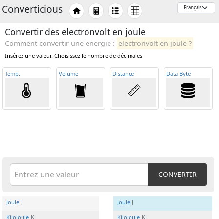
Converticious
Convertir des electronvolt en joule
Comment convertir une energie :
electronvolt en joule ?
Insérez une valeur. Choisissez le nombre de décimales
Temp
.
Volume
Distance
Data Byte
CONVERTIR
Joule
J
Joule
J
Kilojoule
KJ
Kilojoule
KJ