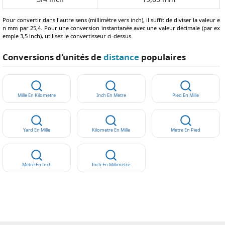
Pour convertir dans l'autre sens (millimètre vers inch), il suffit de diviser la valeur e
n mm par 25,4. Pour une conversion instantanée avec une valeur décimale (par ex
emple 3,5 inch), utilisez le convertisseur ci-dessus.
Conversions d'unités de
distance
populaires
Mille En Kilometre
Inch En Metre
Pied En Mille
Yard En Mille
Kilometre En Mille
Metre En Pied
Metre En Inch
Inch En Millimetre