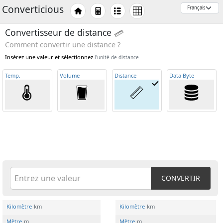
Converticious
Convertisseur de distance
Comment convertir une distance ?
Insérez une valeur et sélectionnez
l'unité de distance
Temp
.
Volume
Distance
Data Byte
CONVERTIR
Kilomètre
km
Kilomètre
km
Mètre
m
Mètre
m