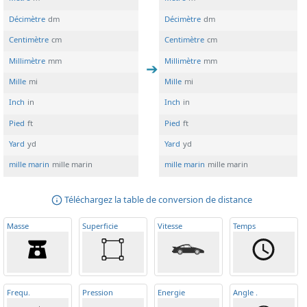
Décimètre
dm
Décimètre
dm
Centimètre
cm
Centimètre
cm
Millimètre
mm
Millimètre
mm
Mille
mi
Mille
mi
Inch
in
Inch
in
Pied
ft
Pied
ft
Yard
yd
Yard
yd
mille marin
mille marin
mille marin
mille marin
Téléchargez la table de conversion de distance
Masse
Superficie
Vitesse
Temps
Frequ
.
Pression
Energie
Angle
.