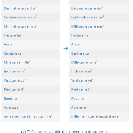
Décimètre carré
dm²
Décimètre carré
dm²
Centimètre carré
cm²
Centimètre carré
cm²
Millimètre carré
mm²
Millimètre carré
mm²
Hectare
ha
Hectare
ha
Are
a
Are
a
Centiare
ca
Centiare
ca
Mille carré
mille²
Mille carré
mille²
Inch carré
in²
Inch carré
in²
Yard carré
yd²
Yard carré
yd²
Pied carré
ft²
Pied carré
ft²
Rood
ro
Rood
ro
Acre
acre
Acre
acre
mille marin carré
nautical mile²
mille marin carré
nautical mile²
Téléchargez la table de conversion de superficie