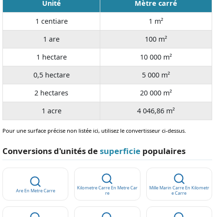
Unité
Mètre carré
1 centiare
1 m²
1 are
100 m²
1 hectare
10 000 m²
0,5 hectare
5 000 m²
2 hectares
20 000 m²
1 acre
4 046,86 m²
Pour une surface précise non listée ici, utilisez le convertisseur ci-dessus.
Conversions d'unités de
superficie
populaires
Kilometre Carre En Metre Car
Mille Marin Carre En Kilometr
Are En Metre Carre
Re
E Carre