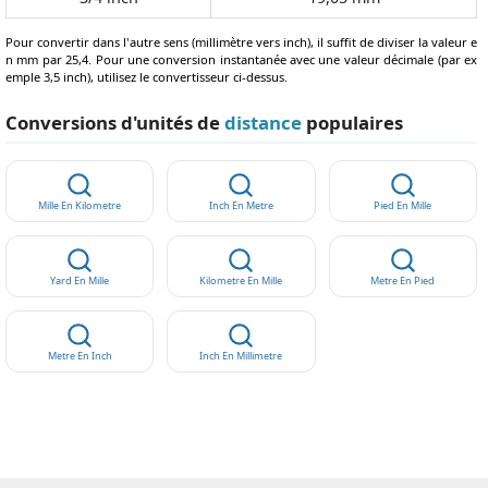
Pour convertir dans l'autre sens (millimètre vers inch), il suffit de diviser la valeur e
n mm par 25,4. Pour une conversion instantanée avec une valeur décimale (par ex
emple 3,5 inch), utilisez le convertisseur ci-dessus.
Conversions d'unités de
distance
populaires
Mille En Kilometre
Inch En Metre
Pied En Mille
Yard En Mille
Kilometre En Mille
Metre En Pied
Metre En Inch
Inch En Millimetre