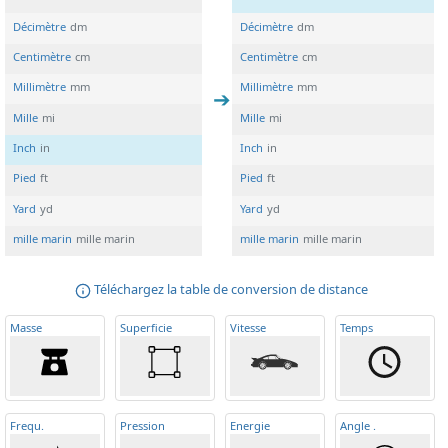
Décimètre
dm
Décimètre
dm
Centimètre
cm
Centimètre
cm
Millimètre
mm
Millimètre
mm
Mille
mi
Mille
mi
Inch
in
Inch
in
Pied
ft
Pied
ft
Yard
yd
Yard
yd
mille marin
mille marin
mille marin
mille marin
Téléchargez la table de conversion de distance
Masse
Superficie
Vitesse
Temps
Frequ
.
Pression
Energie
Angle
.