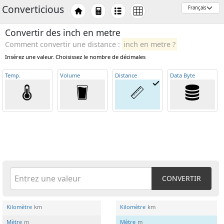
Converticious
Convertir des inch en metre
Comment convertir une distance :
inch en metre ?
Insérez une valeur. Choisissez le nombre de décimales
Temp
.
Volume
Distance
Data Byte
CONVERTIR
Kilomètre
km
Kilomètre
km
Mètre
m
Mètre
m