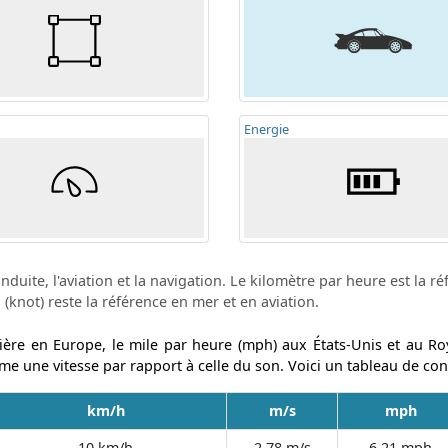
Energie
duite, l'aviation et la navigation. Le kilomètre par heure est la r
(knot) reste la référence en mer et en aviation.
tière en Europe, le mile par heure (mph) aux États-Unis et au Ro
 une vitesse par rapport à celle du son. Voici un tableau de conv
km/h
m/s
mph
10 km/h
2,78 m/s
6,21 mph