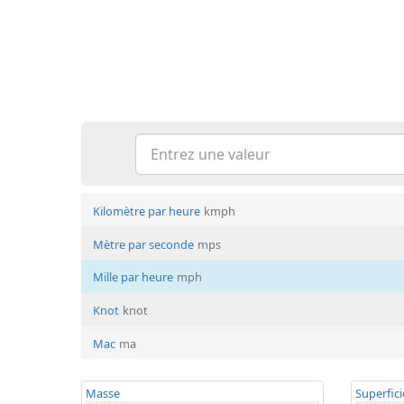
Kilomètre par heure
kmph
Mètre par seconde
mps
Mille par heure
mph
Knot
knot
Mac
ma
Masse
Superfici