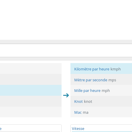
Kilomètre par heure
kmph
Mètre par seconde
mps
Mille par heure
mph
Knot
knot
Mac
ma
e
Vitesse