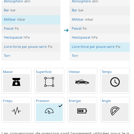
Atmosphère
atm
Atmosphère
atm
Bar
bar
Bar
bar
Millibar
mbar
Millibar
mbar
Pascal
Pa
Pascal
Pa
Hectopascal
hPa
Hectopascal
hPa
Livre-force par pouce carre
Psi
Livre-force par pouce carre
Psi
Torr
Torr
Masse
Superficie
Vitesse
Temps
Frequ
.
Pression
Energie
Angle
.
Les conversions de pression sont largement utilisées pour le g