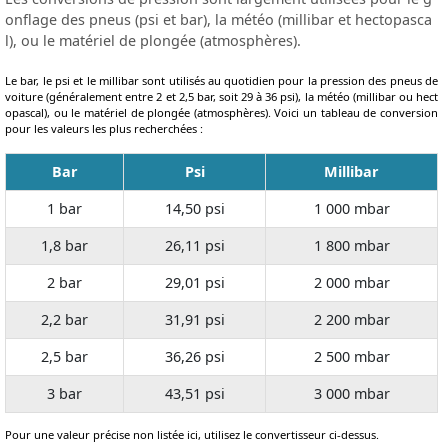
onflage des pneus (psi et bar), la météo (millibar et hectopasca
l), ou le matériel de plongée (atmosphères).
Le bar, le psi et le millibar sont utilisés au quotidien pour la pression des pneus de
voiture (généralement entre 2 et 2,5 bar, soit 29 à 36 psi), la météo (millibar ou hect
opascal), ou le matériel de plongée (atmosphères). Voici un tableau de conversion
pour les valeurs les plus recherchées :
Bar
Psi
Millibar
1 bar
14,50 psi
1 000 mbar
1,8 bar
26,11 psi
1 800 mbar
2 bar
29,01 psi
2 000 mbar
2,2 bar
31,91 psi
2 200 mbar
2,5 bar
36,26 psi
2 500 mbar
3 bar
43,51 psi
3 000 mbar
Pour une valeur précise non listée ici, utilisez le convertisseur ci-dessus.