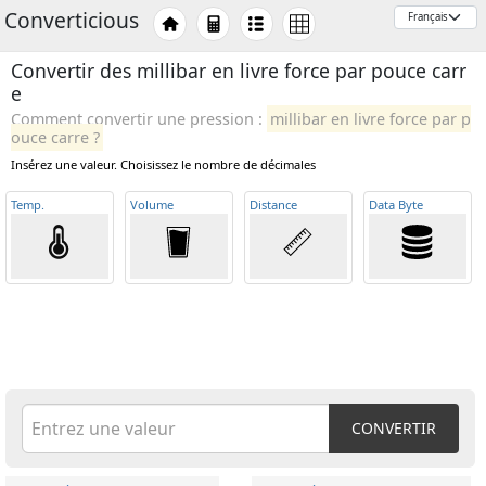
Converticious
Convertir des millibar en livre force par pouce carr
e
Comment convertir une pression :
millibar en livre force par p
ouce carre ?
Insérez une valeur. Choisissez le nombre de décimales
Temp
.
Volume
Distance
Data Byte
CONVERTIR