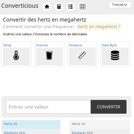
Converticious
Convertir des hertz en megahertz
Comment convertir une frequence :
hertz en megahertz ?
Insérez une valeur. Choisissez le nombre de décimales
Temp
.
Volume
Distance
Data Byte
CONVERTIR
Hertz
Hz
Hertz
Hz
Kilohertz
KHz
Kilohertz
KHz